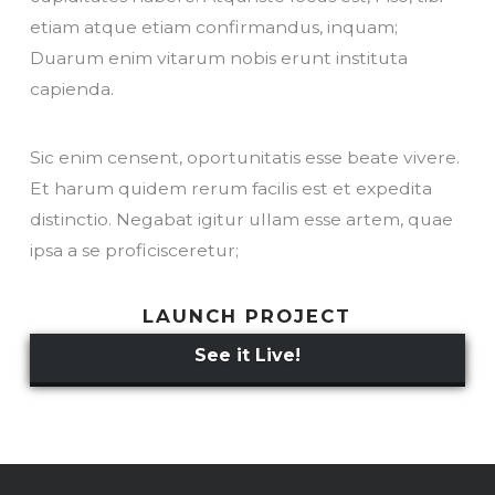
etiam atque etiam confirmandus, inquam;
Duarum enim vitarum nobis erunt instituta
capienda.
Sic enim censent, oportunitatis esse beate vivere.
Et harum quidem rerum facilis est et expedita
distinctio. Negabat igitur ullam esse artem, quae
ipsa a se proficisceretur;
LAUNCH PROJECT
See it Live!