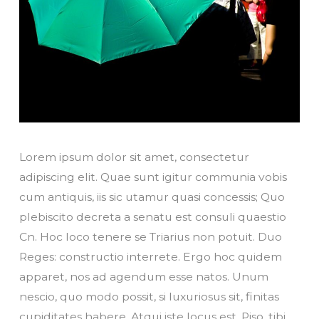
Lorem ipsum dolor sit amet, consectetur
adipiscing elit. Quae sunt igitur communia vobis
cum antiquis, iis sic utamur quasi concessis; Quo
plebiscito decreta a senatu est consuli quaestio
Cn. Hoc loco tenere se Triarius non potuit. Duo
Reges: constructio interrete. Ergo hoc quidem
apparet, nos ad agendum esse natos. Unum
nescio, quo modo possit, si luxuriosus sit, finitas
cupiditates habere. Atqui iste locus est, Piso, tibi