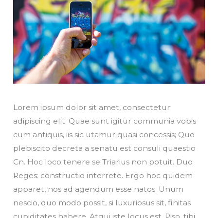
Lorem ipsum dolor sit amet, consectetur
adipiscing elit. Quae sunt igitur communia vobis
cum antiquis, iis sic utamur quasi concessis; Quo
plebiscito decreta a senatu est consuli quaestio
Cn. Hoc loco tenere se Triarius non potuit. Duo
Reges: constructio interrete. Ergo hoc quidem
apparet, nos ad agendum esse natos. Unum
nescio, quo modo possit, si luxuriosus sit, finitas
cupiditates habere. Atqui iste locus est, Piso, tibi