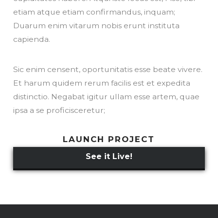
etiam atque etiam confirmandus, inquam;
Duarum enim vitarum nobis erunt instituta
capienda.
Sic enim censent, oportunitatis esse beate vivere.
Et harum quidem rerum facilis est et expedita
distinctio. Negabat igitur ullam esse artem, quae
ipsa a se proficisceretur;
LAUNCH PROJECT
See it Live!